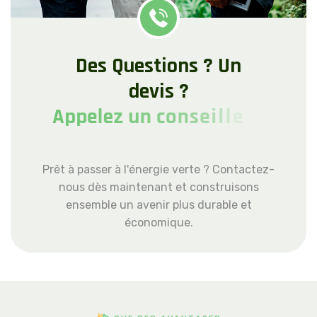
D
e
s
Q
u
e
s
t
i
o
n
s
?
U
n
d
e
v
i
s
?
A
p
p
e
l
e
z
u
n
c
o
n
s
e
i
l
l
e
r
a
u
+
4
1
2
2
5
5
8
4
Prêt à passer à l'énergie verte ? Contactez-
nous dès maintenant et construisons
ensemble un avenir plus durable et
économique.