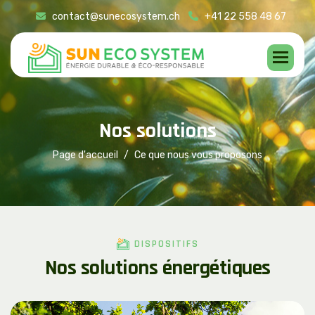
contact@sunecosystem.ch
+41 22 558 48 67
N
o
s
s
o
l
u
t
i
o
n
s
Page d'accueil
Ce que nous vous proposons
DISPOSITIFS
N
o
s
s
o
l
u
t
i
o
n
s
é
n
e
r
g
é
t
i
q
u
e
s