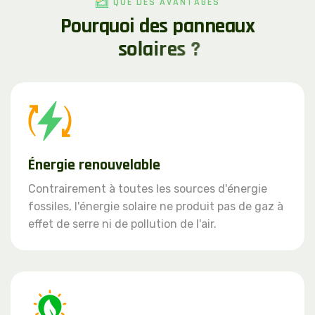
QUE DES AVANTAGES
P
o
u
r
q
u
o
i
d
e
s
p
a
n
n
e
a
u
x
s
o
l
a
i
r
e
s
?
Énergie renouvelable
Contrairement à toutes les sources d'énergie
fossiles, l'énergie solaire ne produit pas de gaz à
effet de serre ni de pollution de l'air.