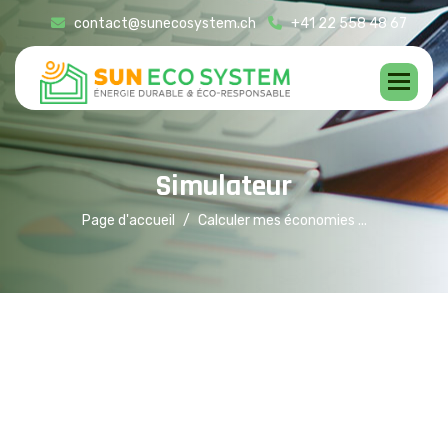
contact@sunecosystem.ch
+41 22 558 48 67
S
i
m
u
l
a
t
e
u
r
Page d'accueil
Calculer mes économies ...