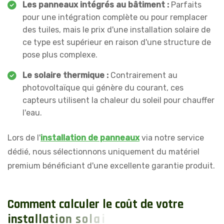
Les panneaux intégrés au bâtiment :
Parfaits
pour une intégration complète ou pour remplacer
des tuiles, mais le prix d'une installation solaire de
ce type est supérieur en raison d'une structure de
pose plus complexe.
Le solaire thermique :
Contrairement au
photovoltaïque qui génère du courant, ces
capteurs utilisent la chaleur du soleil pour chauffer
l'eau.
Lors de l'
installation de panneaux
via notre service
dédié, nous sélectionnons uniquement du matériel
premium bénéficiant d'une excellente garantie produit.
C
o
m
m
e
n
t
c
a
l
c
u
l
e
r
l
e
c
o
û
t
d
e
v
o
t
r
e
i
n
s
t
a
l
l
a
t
i
o
n
s
o
l
a
i
r
e
?