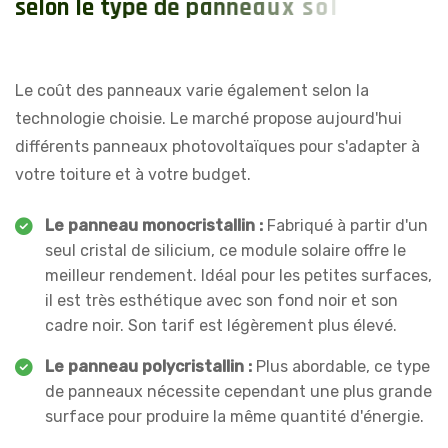
s
e
l
o
n
l
e
t
y
p
e
d
e
p
a
n
n
e
a
u
x
s
o
l
a
i
r
e
s
d
i
s
p
o
n
i
b
l
e
s
?
Le coût des panneaux varie également selon la
technologie choisie. Le marché propose aujourd'hui
différents panneaux photovoltaïques pour s'adapter à
votre toiture et à votre budget.
Le panneau monocristallin :
Fabriqué à partir d'un
seul cristal de silicium, ce module solaire offre le
meilleur rendement. Idéal pour les petites surfaces,
il est très esthétique avec son fond noir et son
cadre noir. Son tarif est légèrement plus élevé.
Le panneau polycristallin :
Plus abordable, ce type
de panneaux nécessite cependant une plus grande
surface pour produire la même quantité d'énergie.