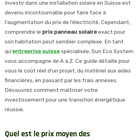
Investir dans une installation solaire en Suisse est
devenu incontournable pour faire face à
l'augmentation du prix de l'électricité. Cependant,
comprendre le
prix panneau solaire
exact pour
son habitation peut sembler complexe. En tant
qu'
entreprise suisse
spécialisée, Sun Eco System
vous accompagne de A à Z. Ce guide détaille pour
vous le coût réel d'un projet, du matériel aux aides
financières, en passant par les frais annexes.
Découvrez comment maîtriser votre
investissement pour une transition énergétique
réussie.
Q
u
e
l
e
s
t
l
e
p
r
i
x
m
o
y
e
n
d
e
s