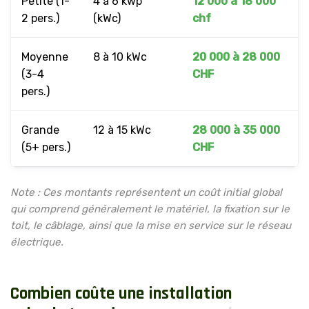
Petite (1-
4 à 6 kwp
12 000 à 18 000
2 pers.)
(kWc)
chf
Moyenne
8 à 10 kWc
20 000 à 28 000
(3-4
CHF
pers.)
Grande
12 à 15 kWc
28 000 à 35 000
(5+ pers.)
CHF
Note : Ces montants représentent un coût initial global
qui comprend généralement le matériel, la fixation sur le
toit, le câblage, ainsi que la mise en service sur le réseau
électrique.
C
o
m
b
i
e
n
c
o
û
t
e
u
n
e
i
n
s
t
a
l
l
a
t
i
o
n