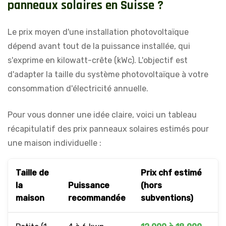
p
a
n
n
e
a
u
x
s
o
l
a
i
r
e
s
e
n
S
u
i
s
s
e
?
Le prix moyen d'une installation photovoltaïque
dépend avant tout de la puissance installée, qui
s'exprime en kilowatt-crête (kWc). L'objectif est
d'adapter la taille du système photovoltaïque à votre
consommation d'électricité annuelle.
Pour vous donner une idée claire, voici un tableau
récapitulatif des prix panneaux solaires estimés pour
une maison individuelle :
Taille de
Prix chf estimé
la
Puissance
(hors
maison
recommandée
subventions)