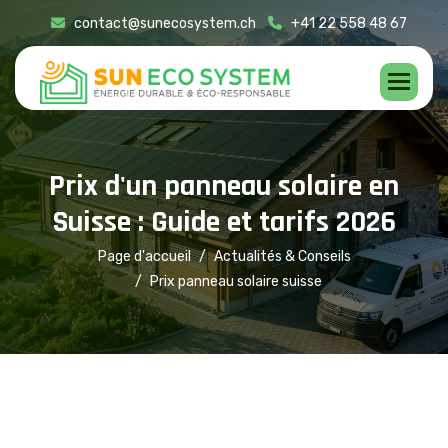
contact@sunecosystem.ch
+41 22 558 48 67
P
r
i
x
d
'
u
n
p
a
n
n
e
a
u
s
o
l
a
i
r
e
e
n
S
u
i
s
s
e
:
G
u
i
d
e
e
t
t
a
r
i
f
s
2
0
2
6
Page d'accueil
Actualités & Conseils
Prix panneau solaire suisse