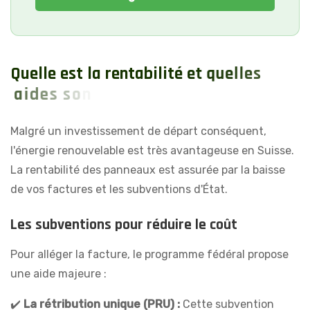
Q
u
e
l
l
e
e
s
t
l
a
r
e
n
t
a
b
i
l
i
t
é
e
t
q
u
e
l
l
e
s
a
i
d
e
s
s
o
n
t
d
i
s
p
o
n
i
b
l
e
s
?
Malgré un investissement de départ conséquent,
l'énergie renouvelable est très avantageuse en Suisse.
La rentabilité des panneaux est assurée par la baisse
de vos factures et les subventions d'État.
Les subventions pour réduire le coût
Pour alléger la facture, le programme fédéral propose
une aide majeure :
✔️
La rétribution unique (PRU) :
Cette subvention