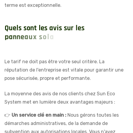
terme est exceptionnelle.
Q
u
e
l
s
s
o
n
t
l
e
s
a
v
i
s
s
u
r
l
e
s
p
a
n
n
e
a
u
x
s
o
l
a
i
r
e
s
e
t
l
'
i
m
p
o
r
t
a
n
c
e
d
Le tarif ne doit pas être votre seul critère. La
réputation de l'entreprise est vitale pour garantir une
pose sécurisée, propre et performante.
La moyenne des avis de nos clients chez Sun Eco
System met en lumière deux avantages majeurs :
👉
Un service clé en main :
Nous gérons toutes les
démarches administratives, de la demande de
subvention aux autorisations locales. Vous n'avez