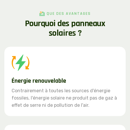
QUE DES AVANTAGES
P
o
u
r
q
u
o
i
d
e
s
p
a
n
n
e
a
u
x
s
o
l
a
i
r
e
s
?
Énergie renouvelable
Contrairement à toutes les sources d'énergie
fossiles, l'énergie solaire ne produit pas de gaz à
effet de serre ni de pollution de l'air.