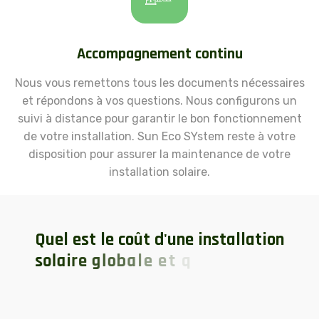
Accompagnement continu
Nous vous remettons tous les documents nécessaires
et répondons à vos questions. Nous configurons un
suivi à distance pour garantir le bon fonctionnement
de votre installation. Sun Eco SYstem reste à votre
disposition pour assurer la maintenance de votre
installation solaire.
Q
u
e
l
e
s
t
l
e
c
o
û
t
d
'
u
n
e
i
n
s
t
a
l
l
a
t
i
o
n
s
o
l
a
i
r
e
g
l
o
b
a
l
e
e
t
q
u
e
l
l
e
s
s
o
n
t
l
e
s
a
i
d
e
s
?