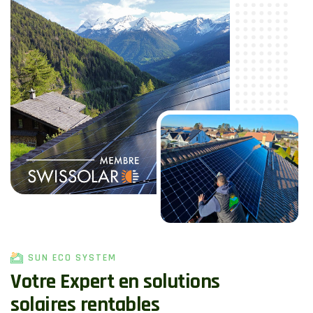
SUN ECO SYSTEM
V
o
t
r
e
E
x
p
e
r
t
e
n
s
o
l
u
t
i
o
n
s
s
o
l
a
i
r
e
s
r
e
n
t
a
b
l
e
s