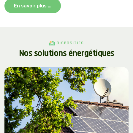
En savoir plus ...
DISPOSITIFS
N
o
s
s
o
l
u
t
i
o
n
s
é
n
e
r
g
é
t
i
q
u
e
s