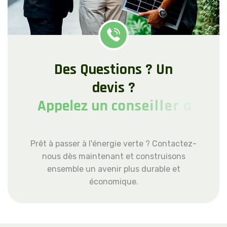
D
e
s
Q
u
e
s
t
i
o
n
s
?
U
n
d
e
v
i
s
?
A
p
p
e
l
e
z
u
n
c
o
n
s
e
i
l
l
e
r
a
u
+
4
1
2
2
5
5
8
4
8
6
7
Prêt à passer à l'énergie verte ? Contactez-
nous dès maintenant et construisons
ensemble un avenir plus durable et
économique.