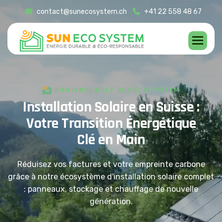
contact@sunecosystem.ch
+41 22 558 48 67
BIENVENUE CHEZ SUN ECO SYSTEM
I
n
s
t
a
l
l
a
t
i
o
n
S
o
l
a
i
r
e
e
n
S
u
i
s
s
e
:
V
o
t
r
e
T
r
a
n
s
i
t
i
o
n
É
n
e
r
g
é
t
i
q
u
e
C
l
é
e
n
M
a
i
n
Réduisez vos factures et votre empreinte carbone
grâce à notre écosystème d'installation solaire complet
: panneaux, stockage et chauffage de nouvelle
génération.