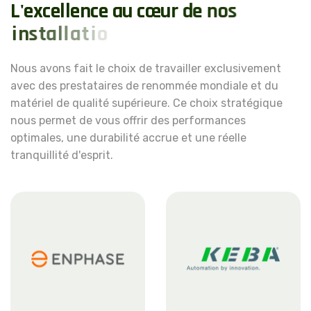
L
'
e
x
c
e
l
l
e
n
c
e
a
u
c
œ
u
r
d
e
n
o
s
i
n
s
t
a
l
l
a
t
i
o
n
s
.
.
.
Nous avons fait le choix de travailler exclusivement
avec des prestataires de renommée mondiale et du
matériel de qualité supérieure. Ce choix stratégique
nous permet de vous offrir des performances
optimales, une durabilité accrue et une réelle
tranquillité d'esprit.