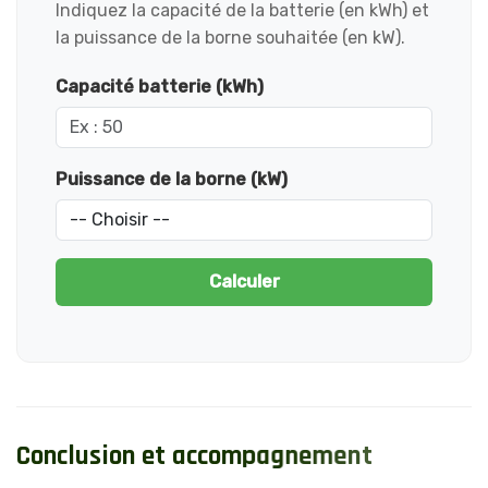
Indiquez la capacité de la batterie (en kWh) et
la puissance de la borne souhaitée (en kW).
Capacité batterie (kWh)
Puissance de la borne (kW)
Calculer
C
o
n
c
l
u
s
i
o
n
e
t
a
c
c
o
m
p
a
g
n
e
m
e
n
t