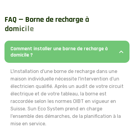
F
A
Q
—
B
o
r
n
e
d
e
r
e
c
h
a
r
g
e
à
d
o
m
i
c
i
l
e
Comment installer une borne de recharge à
domicile ?
L'installation d'une borne de recharge dans une
maison individuelle nécessite l'intervention d'un
électricien qualifié. Après un audit de votre circuit
électrique et de votre tableau, la borne est
raccordée selon les normes OIBT en vigueur en
Suisse. Sun Eco System prend en charge
l'ensemble des démarches, de la planification à la
mise en service.