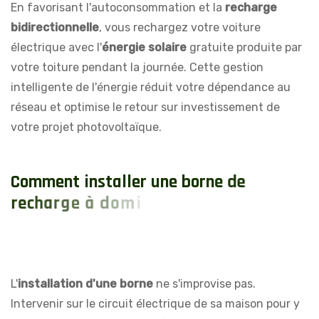
En favorisant l'autoconsommation et la
recharge
bidirectionnelle
, vous rechargez votre voiture
électrique avec l'
énergie solaire
gratuite produite par
votre toiture pendant la journée. Cette gestion
intelligente de l'énergie réduit votre dépendance au
réseau et optimise le retour sur investissement de
votre projet photovoltaïque.
C
o
m
m
e
n
t
i
n
s
t
a
l
l
e
r
u
n
e
b
o
r
n
e
d
e
r
e
c
h
a
r
g
e
à
d
o
m
i
c
i
l
e
?
P
o
u
r
q
u
o
i
f
a
i
r
e
a
p
p
e
L'
installation d'une borne
ne s'improvise pas.
Intervenir sur le circuit électrique de sa maison pour y