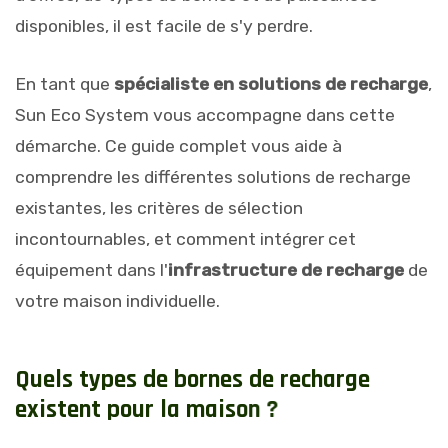
disponibles, il est facile de s'y perdre.
En tant que
spécialiste en solutions de recharge
,
Sun Eco System vous accompagne dans cette
démarche. Ce guide complet vous aide à
comprendre les différentes solutions de recharge
existantes, les critères de sélection
incontournables, et comment intégrer cet
équipement dans l'
infrastructure de recharge
de
votre maison individuelle.
Q
u
e
l
s
t
y
p
e
s
d
e
b
o
r
n
e
s
d
e
r
e
c
h
a
r
g
e
e
x
i
s
t
e
n
t
p
o
u
r
l
a
m
a
i
s
o
n
?