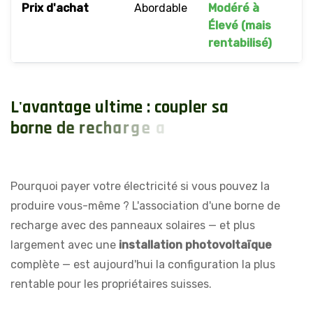
Prix d'achat
Abordable
Modéré à
Élevé (mais
rentabilisé)
L
'
a
v
a
n
t
a
g
e
u
l
t
i
m
e
:
c
o
u
p
l
e
r
s
a
b
o
r
n
e
d
e
r
e
c
h
a
r
g
e
a
v
e
c
u
n
e
i
n
s
t
a
l
l
a
t
i
o
n
s
o
l
a
Pourquoi payer votre électricité si vous pouvez la
produire vous-même ? L'association d'une borne de
recharge avec des panneaux solaires — et plus
largement avec une
installation photovoltaïque
complète — est aujourd'hui la configuration la plus
rentable pour les propriétaires suisses.