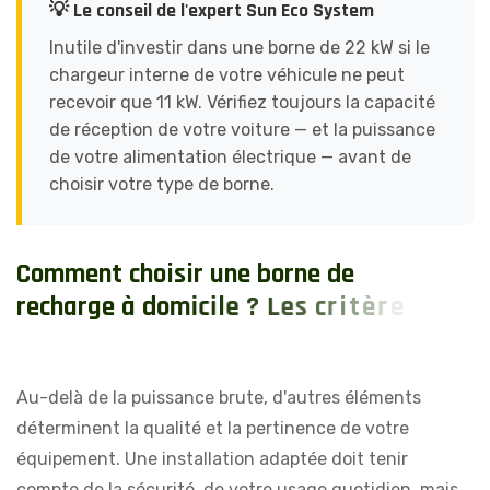
💡 Le conseil de l'expert Sun Eco System
Inutile d'investir dans une borne de 22 kW si le
chargeur interne de votre véhicule ne peut
recevoir que 11 kW. Vérifiez toujours la capacité
de réception de votre voiture — et la puissance
de votre alimentation électrique — avant de
choisir votre type de borne.
C
o
m
m
e
n
t
c
h
o
i
s
i
r
u
n
e
b
o
r
n
e
d
e
r
e
c
h
a
r
g
e
à
d
o
m
i
c
i
l
e
?
L
e
s
c
r
i
t
è
r
e
s
e
s
s
e
n
t
i
e
l
s
Au-delà de la puissance brute, d'autres éléments
déterminent la qualité et la pertinence de votre
équipement. Une installation adaptée doit tenir
compte de la sécurité, de votre usage quotidien, mais