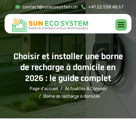
contact@sunecosystem.ch
+41 22 558 48 67
C
h
o
i
s
i
r
e
t
i
n
s
t
a
l
l
e
r
u
n
e
b
o
r
n
e
d
e
r
e
c
h
a
r
g
e
à
d
o
m
i
c
i
l
e
e
n
2
0
2
6
:
l
e
g
u
i
d
e
c
o
m
p
l
e
t
Page d'accueil
Actualités & Conseils
Borne de recharge à domicile