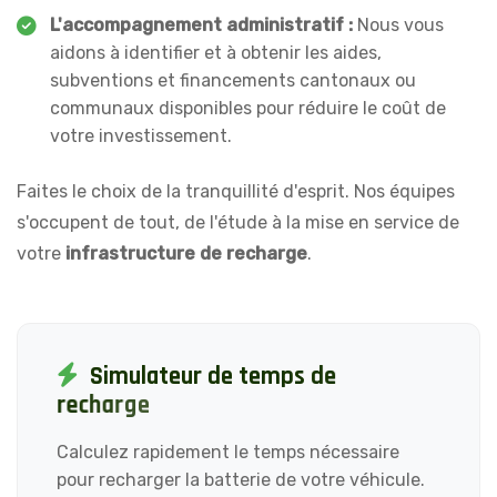
L'accompagnement administratif :
Nous vous
aidons à identifier et à obtenir les aides,
subventions et financements cantonaux ou
communaux disponibles pour réduire le coût de
votre investissement.
Faites le choix de la tranquillité d'esprit. Nos équipes
s'occupent de tout, de l'étude à la mise en service de
votre
infrastructure de recharge
.
S
i
m
u
l
a
t
e
u
r
d
e
t
e
m
p
s
d
e
r
e
c
h
a
r
g
e
Calculez rapidement le temps nécessaire
pour recharger la batterie de votre véhicule.