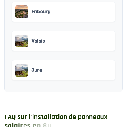
Fribourg
Valais
Jura
F
A
Q
s
u
r
l
'
i
n
s
t
a
l
l
a
t
i
o
n
d
e
p
a
n
n
e
a
u
x
s
o
l
a
i
r
e
s
e
n
S
u
i
s
s
e