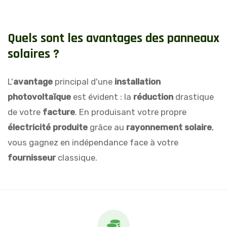
Q
u
e
l
s
s
o
n
t
l
e
s
a
v
a
n
t
a
g
e
s
d
e
s
p
a
n
n
e
a
u
x
s
o
l
a
i
r
e
s
?
L'
avantage
principal d'une
installation
photovoltaïque
est évident : la
réduction
drastique
de votre
facture
. En produisant votre propre
électricité produite
grâce au
rayonnement solaire
,
vous gagnez en indépendance face à votre
fournisseur
classique.