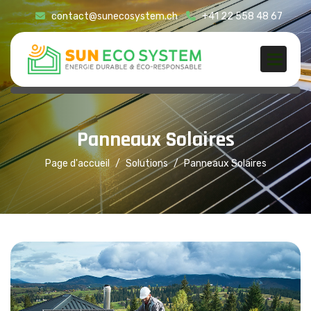
contact@sunecosystem.ch
+41 22 558 48 67
P
a
n
n
e
a
u
x
S
o
l
a
i
r
e
s
Page d'accueil
Solutions
Panneaux Solaires