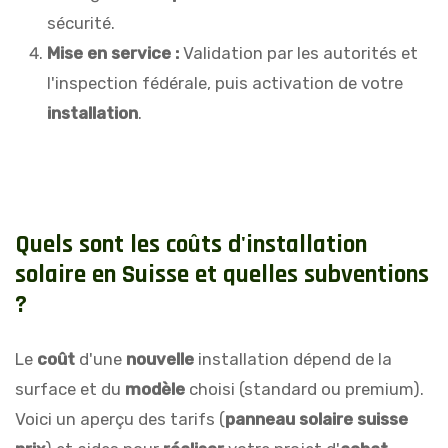
sécurité.
Mise en service :
Validation par les autorités et
l'inspection fédérale, puis activation de votre
installation
.
Q
u
e
l
s
s
o
n
t
l
e
s
c
o
û
t
s
d
'
i
n
s
t
a
l
l
a
t
i
o
n
s
o
l
a
i
r
e
e
n
S
u
i
s
s
e
e
t
q
u
e
l
l
e
s
s
u
b
v
e
n
t
i
o
n
s
?
Le
coût
d'une
nouvelle
installation dépend de la
surface et du
modèle
choisi (standard ou premium).
Voici un aperçu des tarifs (
panneau solaire suisse