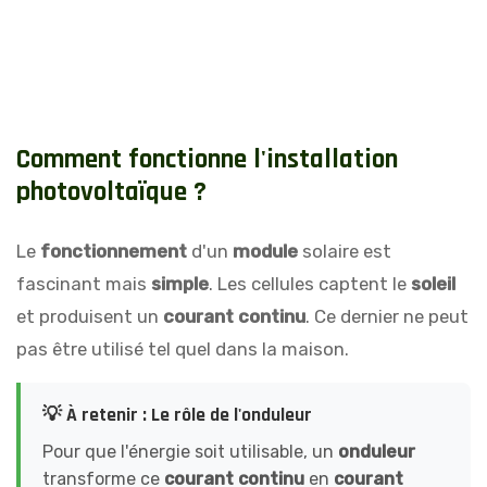
C
o
m
m
e
n
t
f
o
n
c
t
i
o
n
n
e
l
'
i
n
s
t
a
l
l
a
t
i
o
n
p
h
o
t
o
v
o
l
t
a
ï
q
u
e
?
Le
fonctionnement
d'un
module
solaire est
fascinant mais
simple
. Les cellules captent le
soleil
et produisent un
courant continu
. Ce dernier ne peut
pas être utilisé tel quel dans la maison.
💡 À retenir : Le rôle de l'onduleur
Pour que l'énergie soit utilisable, un
onduleur
transforme ce
courant continu
en
courant