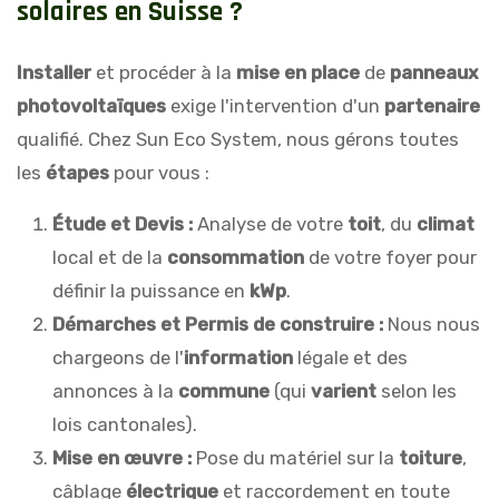
s
o
l
a
i
r
e
s
e
n
S
u
i
s
s
e
?
Installer
et procéder à la
mise en place
de
panneaux
photovoltaïques
exige l'intervention d'un
partenaire
qualifié. Chez Sun Eco System, nous gérons toutes
les
étapes
pour vous :
Étude et Devis :
Analyse de votre
toit
, du
climat
local et de la
consommation
de votre foyer pour
définir la puissance en
kWp
.
Démarches et Permis de construire :
Nous nous
chargeons de l'
information
légale et des
annonces à la
commune
(qui
varient
selon les
lois cantonales).
Mise en œuvre :
Pose du matériel sur la
toiture
,
câblage
électrique
et raccordement en toute