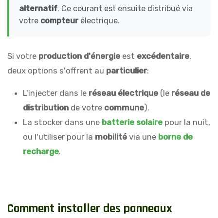
alternatif
. Ce courant est ensuite distribué via
votre
compteur
électrique.
Si votre
production d'énergie
est
excédentaire
,
deux options s'offrent au
particulier
:
L'injecter dans le
réseau électrique
(le
réseau de
distribution
de votre
commune
).
La stocker dans une
batterie solaire
pour la nuit,
ou l'utiliser pour la
mobilité
via une
borne de
recharge
.
C
o
m
m
e
n
t
i
n
s
t
a
l
l
e
r
d
e
s
p
a
n
n
e
a
u
x