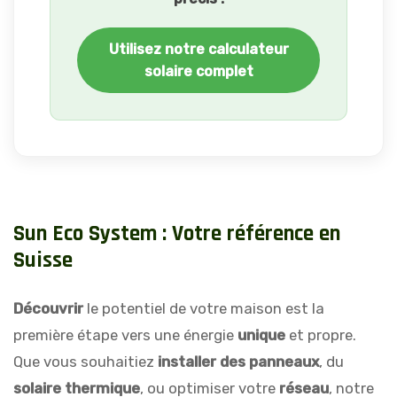
Utilisez notre calculateur
solaire complet
S
u
n
E
c
o
S
y
s
t
e
m
:
V
o
t
r
e
r
é
f
é
r
e
n
c
e
e
n
S
u
i
s
s
e
Découvrir
le potentiel de votre maison est la
première étape vers une énergie
unique
et propre.
Que vous souhaitiez
installer des panneaux
, du
solaire thermique
, ou optimiser votre
réseau
, notre