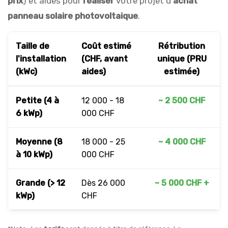
prix
) et aides pour
réaliser
votre projet d'
achat
panneau solaire photovoltaique
.
Taille de
Coût estimé
Rétribution
l'installation
(CHF, avant
unique (PRU
(kWc)
aides)
estimée)
Petite (4 à
12 000 - 18
~ 2 500 CHF
6 kWp)
000 CHF
Moyenne (8
18 000 - 25
~ 4 000 CHF
à 10 kWp)
000 CHF
Grande (> 12
Dès 26 000
~ 5 000 CHF +
kWp)
CHF