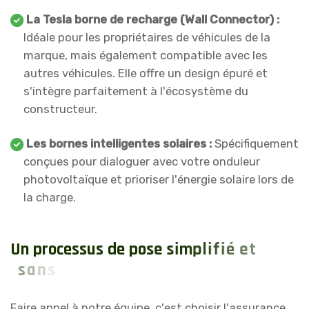
La Tesla borne de recharge (Wall Connector) :
Idéale pour les propriétaires de véhicules de la
marque, mais également compatible avec les
autres véhicules. Elle offre un design épuré et
s'intègre parfaitement à l'écosystème du
constructeur.
Les bornes intelligentes solaires :
Spécifiquement
conçues pour dialoguer avec votre onduleur
photovoltaïque et prioriser l'énergie solaire lors de
la charge.
U
n
p
r
o
c
e
s
s
u
s
d
e
p
o
s
e
s
i
m
p
l
i
f
i
é
e
t
s
a
n
s
s
t
r
e
s
s
Faire appel à notre équipe, c'est choisir l'assurance