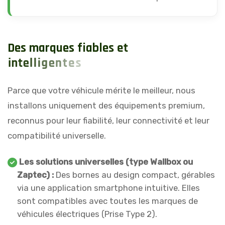
D
e
s
m
a
r
q
u
e
s
f
i
a
b
l
e
s
e
t
i
n
t
e
l
l
i
g
e
n
t
e
s
Parce que votre véhicule mérite le meilleur, nous
installons uniquement des équipements premium,
reconnus pour leur fiabilité, leur connectivité et leur
compatibilité universelle.
Les solutions universelles (type Wallbox ou
Zaptec) :
Des bornes au design compact, gérables
via une application smartphone intuitive. Elles
sont compatibles avec toutes les marques de
véhicules électriques (Prise Type 2).