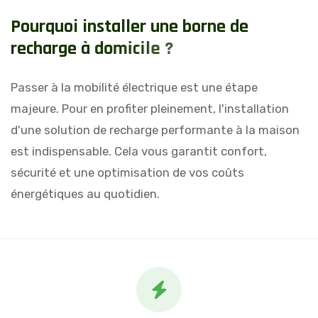
P
o
u
r
q
u
o
i
i
n
s
t
a
l
l
e
r
u
n
e
b
o
r
n
e
d
e
r
e
c
h
a
r
g
e
à
d
o
m
i
c
i
l
e
?
Passer à la mobilité électrique est une étape
majeure. Pour en profiter pleinement, l'installation
d'une solution de recharge performante à la maison
est indispensable. Cela vous garantit confort,
sécurité et une optimisation de vos coûts
énergétiques au quotidien.