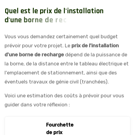
Q
u
e
l
e
s
t
l
e
p
r
i
x
d
e
l
'
i
n
s
t
a
l
l
a
t
i
o
n
d
'
u
n
e
b
o
r
n
e
d
e
r
e
c
h
a
r
g
e
?
Vous vous demandez certainement quel budget
prévoir pour votre projet. Le
prix de l'installation
d'une borne de recharge
dépend de la puissance de
la borne, de la distance entre le tableau électrique et
l'emplacement de stationnement, ainsi que des
éventuels travaux de génie civil (tranchées).
Voici une estimation des coûts à prévoir pour vous
guider dans votre réflexion :
Fourchette
de prix