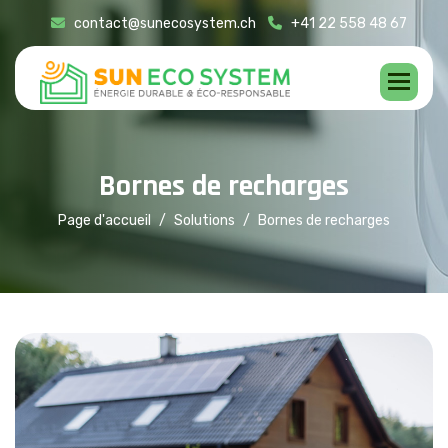
contact@sunecosystem.ch
+41 22 558 48 67
B
o
r
n
e
s
d
e
r
e
c
h
a
r
g
e
s
Page d'accueil
Solutions
Bornes de recharges