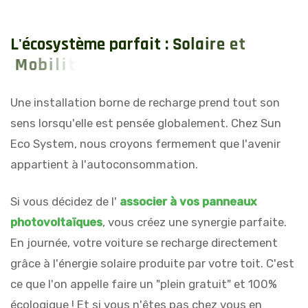
L
'
é
c
o
s
y
s
t
è
m
e
p
a
r
f
a
i
t
:
S
o
l
a
i
r
e
e
t
M
o
b
i
l
i
t
é
é
l
e
c
t
r
i
q
u
e
Une installation borne de recharge prend tout son
sens lorsqu'elle est pensée globalement. Chez Sun
Eco System, nous croyons fermement que l'avenir
appartient à l'autoconsommation.
Si vous décidez de l'
associer à vos panneaux
photovoltaïques
, vous créez une synergie parfaite.
En journée, votre voiture se recharge directement
grâce à l'énergie solaire produite par votre toit. C'est
ce que l'on appelle faire un "plein gratuit" et 100%
écologique ! Et si vous n'êtes pas chez vous en